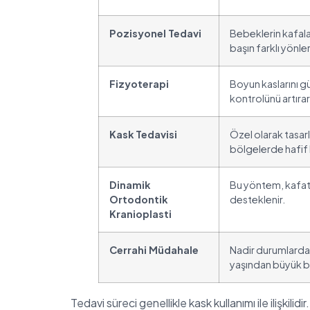
Pozisyonel Tedavi
Bebeklerin kafala
başın farklı yönle
Fizyoterapi
Boyun kaslarını g
kontrolünü artırar
Kask Tedavisi
Özel olarak tasarl
bölgelerde hafif 
Dinamik
Bu yöntem, kafatas
Ortodontik
desteklenir.
Kranioplasti
Cerrahi Müdahale
Nadir durumlarda, 
yaşından büyük b
Tedavi süreci genellikle kask kullanımı ile ilişkil