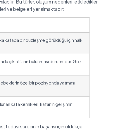
bilir. Bu türler, oluşum nedenleri, etkiledikleri
eri ve belgeleri yer almaktadır:
ka kafada bir düzleşme görüldüğü için halk
afında çıkıntıların bulunması durumudur. Göz
 bebeklerin özel bir pozisyonda yatması
unan kafa kemikleri, kafanın gelişimini
his, tedavi sürecinin başarısı için oldukça