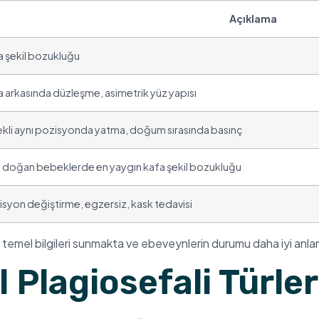
Açıklama
a şekil bozukluğu
 arkasında düzleşme, asimetrik yüz yapısı
ekli aynı pozisyonda yatma, doğum sırasında basınç
i doğan bebeklerde en yaygın kafa şekil bozukluğu
syon değiştirme, egzersiz, kask tedavisi
 temel bilgileri sunmakta ve ebeveynlerin durumu daha iyi anla
Plagiosefali Türler