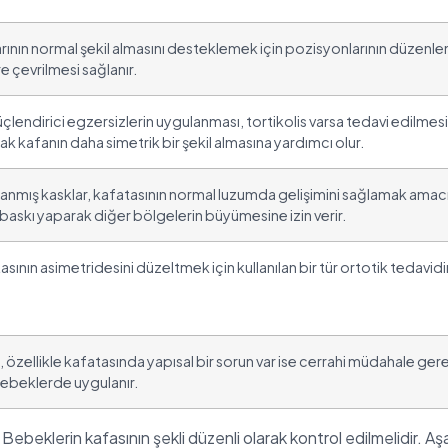
rının normal şekil almasını desteklemek için pozisyonlarının düzenle
re çevrilmesi sağlanır.
üçlendirici egzersizlerin uygulanması, tortikolis varsa tedavi edilme
ak kafanın daha simetrik bir şekil almasına yardımcı olur.
anmış kasklar, kafatasının normal luzumda gelişimini sağlamak amacıyla 
baskı yaparak diğer bölgelerin büyümesine izin verir.
ının asimetridesini düzeltmek için kullanılan bir tür ortotik tedavidir
özellikle kafatasında yapısal bir sorun var ise cerrahi müdahale gere
ebeklerde uygulanır.
idir. Bebeklerin kafasının şekli düzenli olarak kontrol edilmelidir.