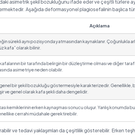
 asimetrik şekil bozukluğunu ifade eder ve çeşitli türlere ayrıla
östermektedir. Aşağıda deformasyonel plagiosefalinin başlıca türl
Açıklama
eğin sürekli aynı pozisyonda yatmasından kaynaklanır. Çoğunlukla ar
z kafa” olarak bilinir.
afalarının bir tarafında belirgin bir düzleştirme olması ve diğer tar
asında asimetriye neden olabilir.
 genel bir şekil bozukluğu göstermesiyle karakterizedir. Genellikle,
ir ve genel olarak kafa şekli daha dengelidir.
atası kemiklerinin erken kaynaşması sonucu oluşur. Yanlış konumda bul
enellike cerrahi müdahale gerektirebilir.
abilir ve tedavi yaklaşımları da çeşitlilik gösterebilir. Erken teş