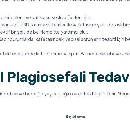
da incelenir ve kafasının şekli değerlendirilir.
anner gibi 3D tarama sistemleri ile kafatasının şekli detaylı bir 
if bir şekilde belirlemekte yardımcı olur.
Nadir durumlarda, kafatasındaki yapısal sorunların tespiti için
ali tedavisinde kritik öneme sahiptir. Bu nedenle, ebeveynleri
Plagiosefali Tedav
detine ve bebeğin yaşına bağlı olarak farklılık gösterir. Genel
Açıklama