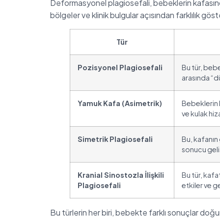
Deformasyonel plagiosefali, bebeklerin kafasındaki
bölgeler ve klinik bulgular açısından farklılık g
Tür
Pozisyonel Plagiosefali
Bu tür, beb
arasında “dü
Yamuk Kafa (Asimetrik)
Bebeklerin k
ve kulak hiz
Simetrik Plagiosefali
Bu, kafanın
sonucu geliş
Kranial Sinostozla İlişkili
Bu tür, kaf
Plagiosefali
etkiler ve g
Bu türlerin her biri, bebekte farklı sonuçlar doğur