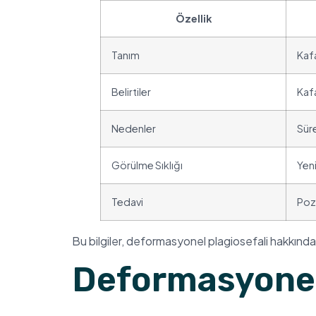
Özellik
Tanım
Kaf
Belirtiler
Kafa
Nedenler
Sür
Görülme Sıklığı
Yen
Tedavi
Pozi
Bu bilgiler, deformasyonel plagiosefali hakkında
Deformasyonel 