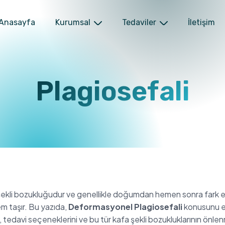
Anasayfa
Kurumsal
Tedaviler
İletişim
Plagiosefali
şekli bozukluğudur ve genellikle doğumdan hemen sonra fark edil
m taşır. Bu yazıda,
Deformasyonel Plagiosefali
konusunu ele
, tedavi seçeneklerini ve bu tür kafa şekli bozukluklarının önlen