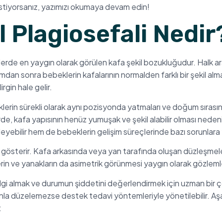
 istiyorsanız, yazımızı okumaya devam edin!
Plagiosefali Nedir
rde en yaygın olarak görülen kafa şekil bozukluğudur. Halk a
dan sonra bebeklerin kafalarının normalden farklı bir şekil al
rgin hale gelir.
erin sürekli olarak aynı pozisyonda yatmaları ve doğum sırasın
e, kafa yapısının henüz yumuşak ve şekil alabilir olması neden
yebilir hem de bebeklerin gelişim süreçlerinde bazı sorunlara y
ni gösterir. Kafa arkasında veya yan tarafında oluşan düzleşmele
rin ve yanakların da asimetrik görünmesi yaygın olarak gözlemle
a bilgi almak ve durumun şiddetini değerlendirmek için uzman bi
nla düzelemezse destek tedavi yöntemleriyle yönetilebilir. A
: