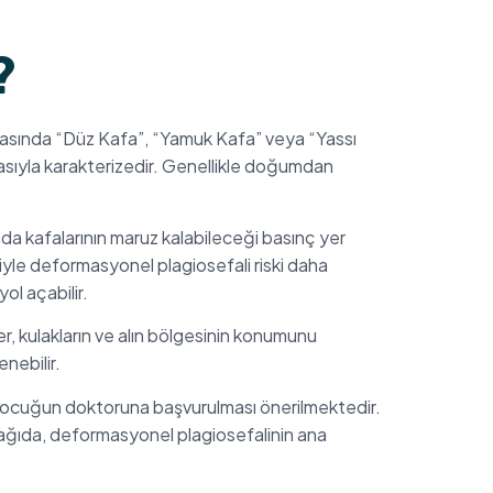
?
rasında “Düz Kafa”, “Yamuk Kafa” veya “Yassı
masıyla karakterizedir. Genellikle doğumdan
da kafalarının maruz kalabileceği basınç yer
iyle deformasyonel plagiosefali riski daha
ol açabilir.
r, kulakların ve alın bölgesinin konumunu
nebilir.
r çocuğun doktoruna başvurulması önerilmektedir.
şağıda, deformasyonel plagiosefalinin ana