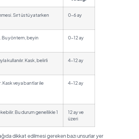
nmesi. Sırt üstü yatarken
0-6 ay
si. Bu yöntem, beyin
0-12 ay
kullanılır. Kask, belirli
4-12 ay
. Kask veya bantlar ile
4-12 ay
kebilir. Bu durum genellikle 1
12 ay ve
üzeri
 Aşağıda dikkat edilmesi gereken bazı unsurlar yer