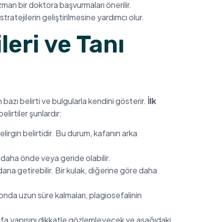
man bir doktora başvurmaları önerilir.
tratejilerin geliştirilmesine yardımcı olur.
leri ve Tanı
zı belirti ve bulgularla kendini gösterir.
İlk
irtiler şunlardır:
irgin belirtidir. Bu durum, kafanın arka
de daha önde veya geride olabilir.
dana getirebilir. Bir kulak, diğerine göre daha
nda uzun süre kalmaları, plagiosefalinin
fa yapısını dikkatle gözlemleyecek ve aşağıdaki