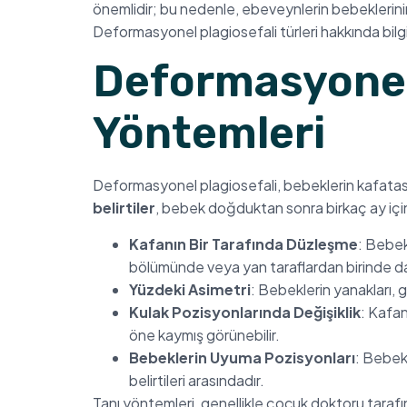
önemlidir; bu nedenle, ebeveynlerin bebeklerinin 
Deformasyonel plagiosefali türleri hakkında bilgi s
Deformasyonel P
Yöntemleri
Deformasyonel plagiosefali, bebeklerin kafatasın
belirtiler
, bebek doğduktan sonra birkaç ay içind
Kafanın Bir Tarafında Düzleşme
: Bebek
bölümünde veya yan taraflardan birinde dah
Yüzdeki Asimetri
: Bebeklerin yanakları, g
Kulak Pozisyonlarında Değişiklik
: Kafan
öne kaymış görünebilir.
Bebeklerin Uyuma Pozisyonları
: Bebek
belirtileri arasındadır.
Tanı yöntemleri, genellikle çocuk doktoru tara