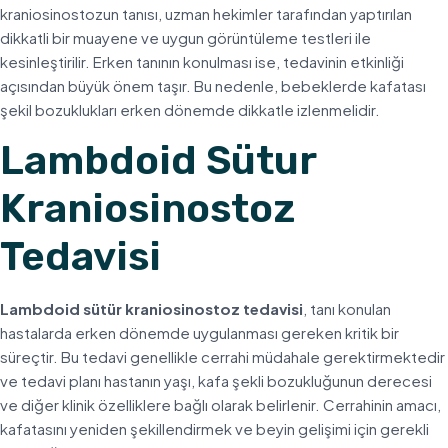
kraniosinostozun tanısı, uzman hekimler tarafından yaptırılan
dikkatli bir muayene ve uygun görüntüleme testleri ile
kesinleştirilir. Erken tanının konulması ise, tedavinin etkinliği
açısından büyük önem taşır. Bu nedenle, bebeklerde kafatası
şekil bozuklukları erken dönemde dikkatle izlenmelidir.
Lambdoid Sütur
Kraniosinostoz
Tedavisi
Lambdoid sütür kraniosinostoz tedavisi
, tanı konulan
hastalarda erken dönemde uygulanması gereken kritik bir
süreçtir. Bu tedavi genellikle cerrahi müdahale gerektirmektedir
ve tedavi planı hastanın yaşı, kafa şekli bozukluğunun derecesi
ve diğer klinik özelliklere bağlı olarak belirlenir. Cerrahinin amacı,
kafatasını yeniden şekillendirmek ve beyin gelişimi için gerekli