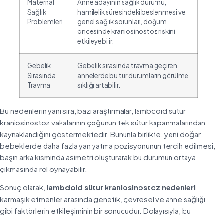
Maternal
Anne adayının sağlık durumu,
Sağlık
hamilelik süresindeki beslenmesi ve
Problemleri
genel sağlık sorunları, doğum
öncesinde kraniosinostoz riskini
etkileyebilir.
Gebelik
Gebelik sırasında travma geçiren
Sırasında
annelerde bu tür durumların görülme
Travma
sıklığı artabilir.
Bu nedenlerin yanı sıra, bazı araştırmalar, lambdoid sütur
kraniosinostoz vakalarının çoğunun tek sütur kapanmalarından
kaynaklandığını göstermektedir. Bununla birlikte, yeni doğan
bebeklerde daha fazla yan yatma pozisyonunun tercih edilmesi,
başın arka kısmında asimetri oluşturarak bu durumun ortaya
çıkmasında rol oynayabilir.
Sonuç olarak,
lambdoid sütur kraniosinostoz nedenleri
karmaşık etmenler arasında genetik, çevresel ve anne sağlığı
gibi faktörlerin etkileşiminin bir sonucudur. Dolayısıyla, bu