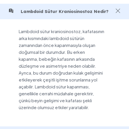
Lambdoid Sütur Kraniosinostoz Nedir?
Lambdoid sütur kraniosinostoz, kafatasının
arka kısmındaki lambdoid sütürün
zamanından önce kapanmasıyla oluşan
doğumsal bir durumdur. Bu erken
kapanma, bebeğin kafasının arkasında
düzleşme ve asimetriye neden olabilir.
Ayrıca, bu durum doğrudan kulak gelişimini
etkileyerek çeşitli işitme sorunlarına yol
açabilir. Lambdoid sütur kapanması,
genellikle cerrahi müdahale gerektirir,
çünkü beyin gelişimi ve kafatası şekli
üzerinde olumsuz etkiler yaratabilir.