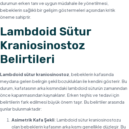
durumun erken tanı ve uygun müdahale ile yönetilmesi,
bebeklerin sağlıklı bir gelişim göstermeleri açısından kritik
öneme sahiptir.
Lambdoid Sütur
Kraniosinostoz
Belirtileri
Lambdoid sütur kraniosinostoz
, bebeklerin kafasında
meydana gelen belirgin şekil bozuklukları ile kendini gösterir. Bu
durum, kafatasının arka kısmındaki lambdoid süturün zamanından
önce kapanmasından kaynaklanır. Erken teşhis ve tedavi için
belirtilerin fark edilmesi büyük önem taşır. Bu belirtiler arasında
şunlar bulunmaktadır:
Asimetrik Kafa Şekli
: Lambdoid sütur kraniosinostozu
olan bebeklerin kafasının arka kısmı genellikle düzleşir. Bu