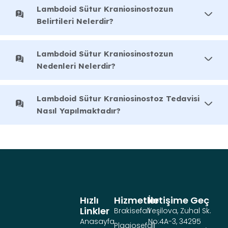
Lambdoid Sütur Kraniosinostozun
Belirtileri Nelerdir?
Lambdoid Sütur Kraniosinostozun
Nedenleri Nelerdir?
Lambdoid Sütur Kraniosinostoz Tedavisi
Nasıl Yapılmaktadır?
Hızlı
Hizmetler
İletişime Geç
Linkler
Brakisefali
Yeşilova, Zuhal Sk.
Anasayfa
No:4A-3, 34295
Plagiosefali