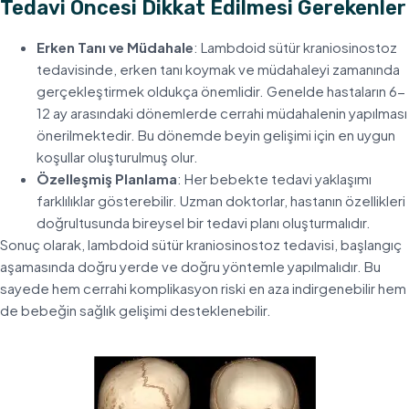
Tedavi Öncesi Dikkat Edilmesi Gerekenler
Erken Tanı ve Müdahale
: Lambdoid sütür kraniosinostoz
tedavisinde, erken tanı koymak ve müdahaleyi zamanında
gerçekleştirmek oldukça önemlidir. Genelde hastaların 6-
12 ay arasındaki dönemlerde cerrahi müdahalenin yapılması
önerilmektedir. Bu dönemde beyin gelişimi için en uygun
koşullar oluşturulmuş olur.
Özelleşmiş Planlama
: Her bebekte tedavi yaklaşımı
farklılıklar gösterebilir. Uzman doktorlar, hastanın özellikleri
doğrultusunda bireysel bir tedavi planı oluşturmalıdır.
Sonuç olarak, lambdoid sütür kraniosinostoz tedavisi, başlangıç
aşamasında doğru yerde ve doğru yöntemle yapılmalıdır. Bu
sayede hem cerrahi komplikasyon riski en aza indirgenebilir hem
de bebeğin sağlık gelişimi desteklenebilir.