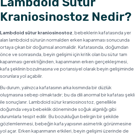
Lambdoid Sütur
Kraniosinostoz Nedir?
Lambdoid sütur kraniosinostoz
, bebeklerin kafatasında yer
alan lambdoid süturün normalden erken kapanması sonucunda
ortaya çıkan bir doğumsal anomalidir. Kafatasında, doğumdan
önce ve sonrasında, beyin gelişimi için kritik olan bu sütur tam
kapanması gerektiğinden, kapanmanın erken gerçekleşmesi,
kafa şeklinin bozulmasına ve potansiyel olarak beyin gelişiminde
sorunlara yol açabilir.
Bu durum, yalnızca kafatasının arka kısmında bir düzlük
oluşmasına sebep olmaktadır; bu da dili anormal bir kafatası şekli
ile sonuçlanır. Lambdoid sütur kraniosinostoz, genellikle
doğumda veya bebeklik döneminde soğuk algınlığı gibi
durumlarla tespit edilir. Bu bozukluğun belirgin bir şekilde
gözlemlenmesi, bebeğin kafa yapısının asimetrik görünmesine
yol açar. Erken kapanmanın etkileri, beyin gelişimi üzerinde de