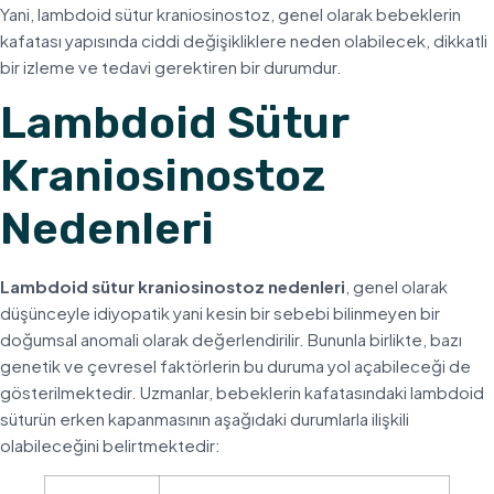
Yani, lambdoid sütur kraniosinostoz, genel olarak bebeklerin
kafatası yapısında ciddi değişikliklere neden olabilecek, dikkatli
bir izleme ve tedavi gerektiren bir durumdur.
Lambdoid Sütur
Kraniosinostoz
Nedenleri
Lambdoid sütur kraniosinostoz nedenleri
, genel olarak
düşünceyle idiyopatik yani kesin bir sebebi bilinmeyen bir
doğumsal anomali olarak değerlendirilir. Bununla birlikte, bazı
genetik ve çevresel faktörlerin bu duruma yol açabileceği de
gösterilmektedir. Uzmanlar, bebeklerin kafatasındaki lambdoid
süturün erken kapanmasının aşağıdaki durumlarla ilişkili
olabileceğini belirtmektedir: