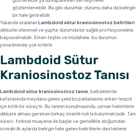
gözlemlenebilir. Bu gibi durumlar, durumu daha da belirgin
bir hale getirebilir.
Yukarıda sıralanan
Lambdoid sütur kraniosinostoz belirtileri
dikkatle izlenmeli ve şüphe durumda bir sağlık profesyoneline
başvurulmalıdır. Erken teşhis ve müdahale, bu durumun
yönetiminde çok kritiktir.
Lambdoid Sütur
Kraniosinostoz Tanısı
Lambdoid sütur kraniosinostoz tanısı
, bebeklerde
kafatasında meydana gelen şekil bozukluklarının erken tespiti
için kritik bir süreçtir. Bu tanının konulmasında, uzman hekimlerin
dikkate alması gereken birkaç önemli nokta bulunmaktadır. Tanı
süreci, fiziksel muayene ile başlar ve genellikle doğumdan
sonraki ilk aylarda belirgin hale gelen belirtilerle desteklenir.